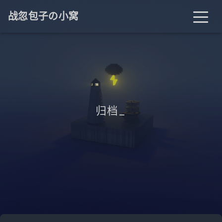
战忽包子の小窝
归档
_